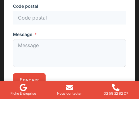
Code postal
Message
Envoyer
Fiche Entreprise
Nous contacter
02 59 22 82 07
Besoin d’un dépannage ou d’un
conseil rapide ?
Contactez notre équipe dès maintenant et bénéficiez
d’un accompagnement personnalisé pour toutes vos