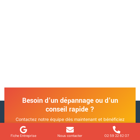
Prêt à donner vie à vos
projets électriques ?
Que vous ayez besoin d’une installation complète, d’une
mise à jour de votre système électrique ou d’une solution
domotique, nous sommes là pour vous accompagner.
Contactez-nous pour discuter de vos besoins et obtenir un
devis personnalisé. Simple, rapide, et sans engagement !
Besoin d’un dépannage ou d’un
conseil rapide ?
Contactez notre équipe dès maintenant et bénéficiez
d’un accompagnement personnalisé pour toutes vos
demandes électriques.
Fiche Entreprise
Nous contacter
02 59 22 82 07