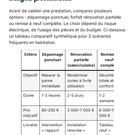
Avant de valider une prestation, comparez plusieurs
options : dépannage ponctuel, forfait rénovation partielle
ou remise à neuf complète. Le choix dépend du risque
électrique, de l’usage des pièces et du budget. Ci-dessous
un tableau comparatif synthétique pour 3 scénarios
fréquents en habitation.
Critère
Dépannage
Rénovation
Remise à
ponctuel
partielle
neuf
(salon/cuisine)
complète
Objectif
Réparer la
Moderniser
Sécurité
panne
zones à forte
totale et
immédiate
utilisation
conformité
Durée
1-3 heures
2-5 jours
1-2
semaines
Prix
80–250 €
3 000–7 000 €
6 000–15
indicatif
000 €
Livrable
Intervention
Installation
Tableau
+ rapport
rénovée +
neuf +