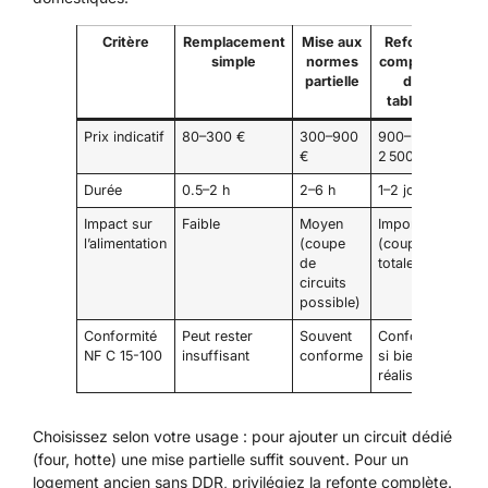
Critère
Remplacement
Mise aux
Refonte
simple
normes
complète
partielle
du
tableau
Prix indicatif
80–300 €
300–900
900–
€
2 500 €
Durée
0.5–2 h
2–6 h
1–2 jours
Impact sur
Faible
Moyen
Important
l’alimentation
(coupe
(coupure
de
totale)
circuits
possible)
Conformité
Peut rester
Souvent
Conforme
NF C 15-100
insuffisant
conforme
si bien
réalisé
Choisissez selon votre usage : pour ajouter un circuit dédié
(four, hotte) une mise partielle suffit souvent. Pour un
logement ancien sans DDR, privilégiez la refonte complète.