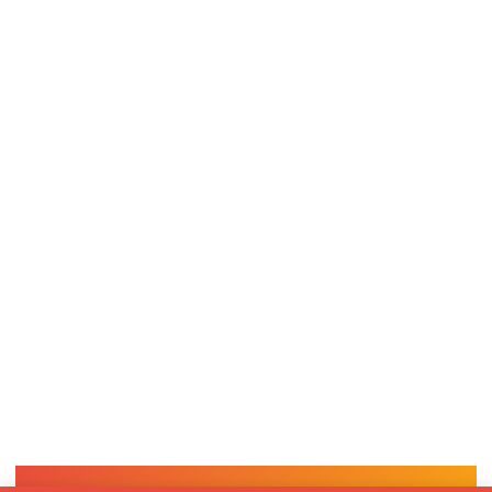
Prêt à donner vie à vos
projets électriques ?
Que vous ayez besoin d’une installation complète, d’une
mise à jour de votre système électrique ou d’une solution
domotique, nous sommes là pour vous accompagner.
Contactez-nous pour discuter de vos besoins et obtenir un
devis personnalisé. Simple, rapide, et sans engagement !