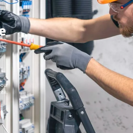
e
pour
ité.