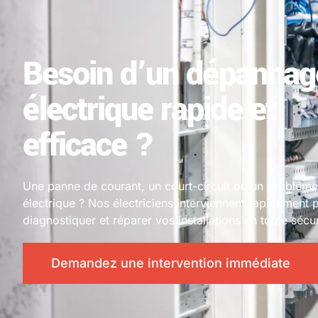
Besoin d’un dépannag
électrique rapide et
efficace ?
Une panne de courant, un court-circuit ou un problème
électrique ? Nos électriciens interviennent rapidement 
diagnostiquer et réparer vos installations en toute sécur
Demandez une intervention immédiate