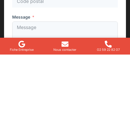
Message
Fiche Entreprise
Nous contacter
02 59 22 82 07
Envoyer
Besoin d’un dépannage ou d’un
conseil rapide ?
Contactez notre équipe dès maintenant et bénéficiez
d’un accompagnement personnalisé pour toutes vos
demandes électriques.