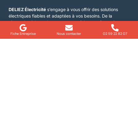
DELIEZ Électricité
s’engage à vous offrir des solutions
électriques fiables et adaptées à vos besoins. De la
rénovation à la remise aux normes, faites confiance à notre
expertise pour garantir votre sécurité et votre confort.
Fiche Entreprise
Nous contacter
02 59 22 82 07
Informations
Conditions générales d'utilisation
Mentions légales
Informations
Bernay
Honfleur
Le Neubourg
Pont-Audemer
Navigation