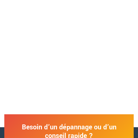
projets électriques ?
Que vous ayez besoin d’une installation complète, d’une
mise à jour de votre système électrique ou d’une solution
domotique, nous sommes là pour vous accompagner.
Contactez-nous pour discuter de vos besoins et obtenir un
devis personnalisé. Simple, rapide, et sans engagement !
Besoin d’un dépannage ou d’un
conseil rapide ?