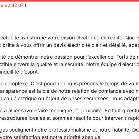
59 22 82 07
!
ricité transforme votre vision électrique en réalité. Que v
 prête à vous offrir un devis électricité clair et détaillé, a
nité de démontrer notre passion pour l’excellence. Forts d
le envers la qualité et la sécurité. Notre équipe d’électrici
quillité d’esprit.
ler complexe. C’est pourquoi nous prenons le temps de vou
nsparence est la clé de notre relation de confiance avec no
leau électrique ou l’ajout de prises sécurisées, nous adapt
ité à allier savoir-faire technique et proximité. En tant qu’
rastructures locales et sommes réactifs pour intervenir rap
ges soulignent notre professionnalisme et notre fiabilité. Q
otre satisfaction est notre priorité absolue.