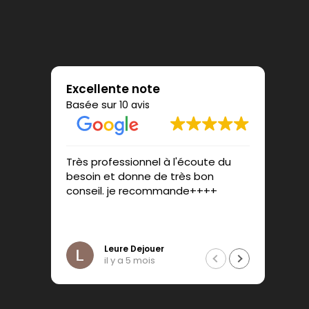
Excellente note
Basée sur
10 avis
Très professionnel à l'écoute du
Mr Dél
besoin et donne de très bon
profes
conseil. je recommande++++
surtou
borne 
résult
Lire la
Je re
Leure Dejouer
il y a 5 mois