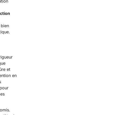
tion
ection
 bien
tique.
rigueur
que
ûre et
ention en
s
 pour
des
romis.