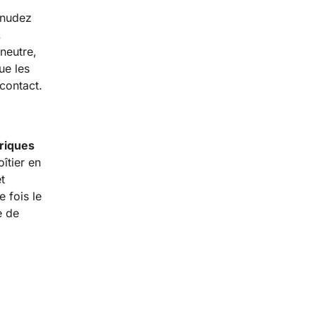
énudez
.
neutre,
ue les
contact.
riques
îtier en
t
 fois le
e de