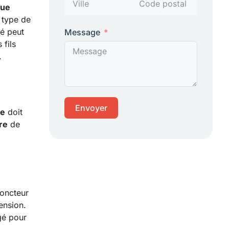
que
e type de
té peut
Message
 fils
.
Envoyer
ue
doit
re
de
joncteur
ension.
gé pour