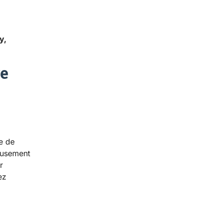
y,
re
e de
eusement
r
ez