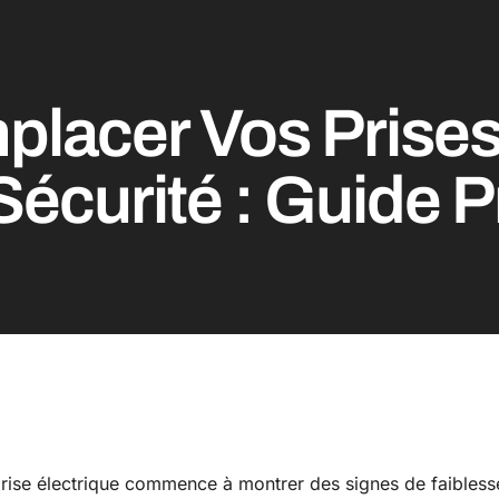
acer Vos Prises 
Sécurité : Guide P
rise électrique commence à montrer des signes de faibless