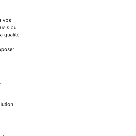
e vos
tuels ou
a qualité
roposer
s
lution