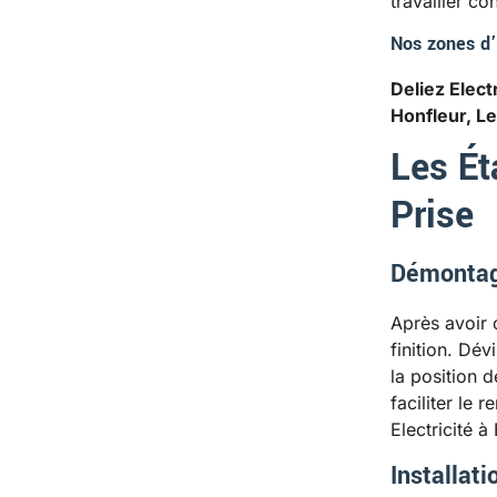
travailler co
Nos zones d’
Deliez Electr
Honfleur, L
Les É
Prise
Démontage
Après avoir 
finition. Dév
la position d
faciliter le
Electricité à
Installati