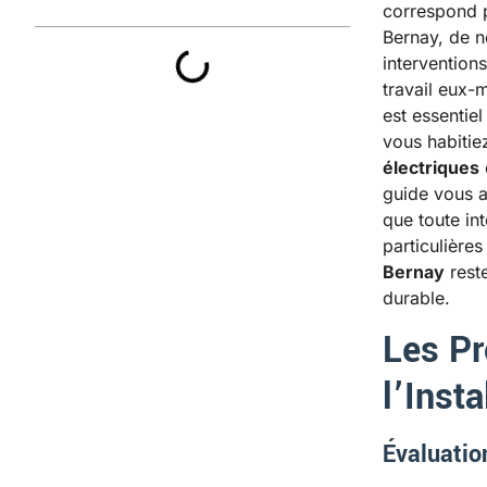
correspond p
Bernay, de n
interventions
travail eux-
est essentie
vous habitie
électriques
guide vous 
que toute in
particulière
Bernay
reste
durable.
Les Pr
l’Insta
Évaluation