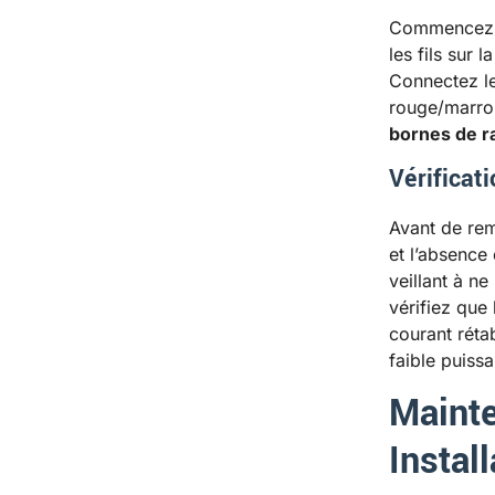
Commencez pa
les fils sur
Connectez le
rouge/marron
bornes de 
Vérificati
Avant de rem
et l’absence 
veillant à ne
vérifiez que
courant réta
faible puiss
Mainte
Install