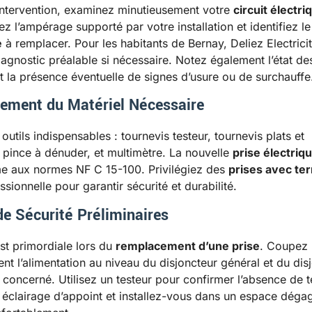
intervention, examinez minutieusement votre
circuit électri
iez l’ampérage supporté par votre installation et identifiez l
e
à remplacer. Pour les habitants de Bernay, Deliez Electrici
iagnostic préalable si nécessaire. Notez également l’état des
et la présence éventuelle de signes d’usure ou de surchauffe
ement du Matériel Nécessaire
outils indispensables : tournevis testeur, tournevis plats et
 pince à dénuder, et multimètre. La nouvelle
prise électriq
e aux normes NF C 15-100. Privilégiez des
prises avec ter
ssionnelle pour garantir sécurité et durabilité.
e Sécurité Préliminaires
est primordiale lors du
remplacement d’une prise
. Coupez
nt l’alimentation au niveau du disjoncteur général et du dis
e concerné. Utilisez un testeur pour confirmer l’absence de t
éclairage d’appoint et installez-vous dans un espace déga