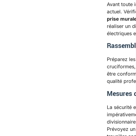
Avant toute 
actuel. Vérif
prise mural
réaliser un d
électriques 
Rassembl
Préparez les 
cruciformes,
être conform
qualité profe
Mesures d
La sécurité 
impérativeme
divisionnair
Prévoyez un 