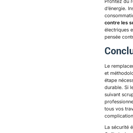
Profitez du 
d’énergie. In
consommation
contre les 
électriques 
pensée contr
Concl
Le remplacem
et méthodolog
étape nécessi
durable. Si 
suivant scru
professionne
tous vos tra
complication
La sécurité 