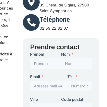
ent. À
35 Chem. de Siglas, 27500
our ces
Saint-Symphorien
er ce
Téléphone
rs, il
. Que
02 59 22 82 07
n, ce
elons
Prendre contact
ricité à
Prénom
Nom
me et
Email
Tél.
Ville
Code postal